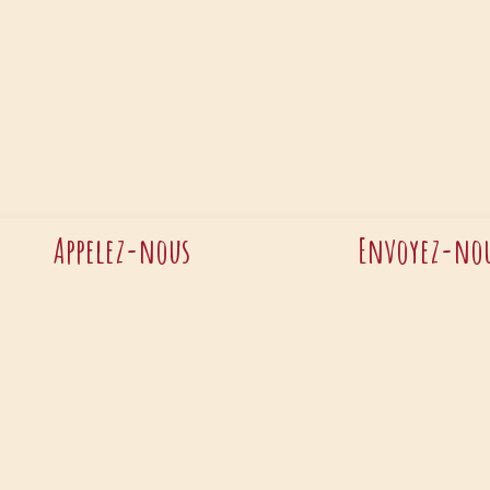
Appelez-nous
Envoyez-nou
+32 477 34 74 91
pascale.marcou
Page d'accueil
•
Politi