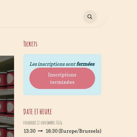
st trop bon : Ados et Cuisine
Contactez-nous
Tickets
Les inscriptions sont
fermées
Inscriptions
terminées
DATE ET HEURE
vendredi 22 novembre 2024
13:30
16:30
(
Europe/Brussels
)