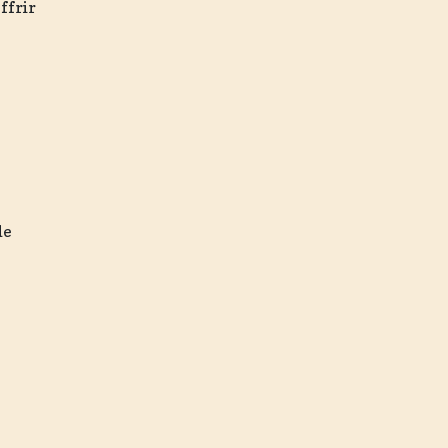
ffrir
de