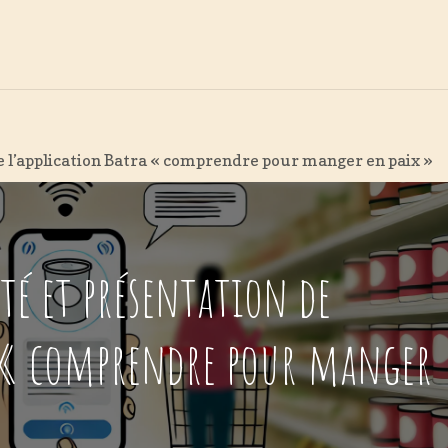
nté & Alimentation
Recherches & Études
C'e
de l’application Batra « comprendre pour manger en paix »
ité et présentation de
a « comprendre pour manger