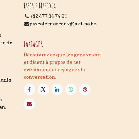
Pascale Marcoux
+32 477 34 74 91
pascale.marcoux@aktina.be
s
PARTAGER
ise de
Découvrez ce que les gens voient
et disent à propos de cet
événement et rejoignez la
conversation.
ments
n
en.