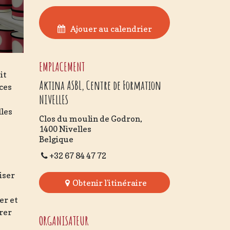
Ajouer au calendrier
EMPLACEMENT
it
Aktina ASBL, Centre de Formation
nces
NIVELLES
lles
Clos du moulin de Godron,
1400 Nivelles
Belgique
+32 67 84 47 72
iser
Obtenir l'itinéraire
er et
rer
ORGANISATEUR