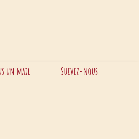
s un mail
Suivez-nous
x@aktina.be
que de confidentialité
•
Mentions légales