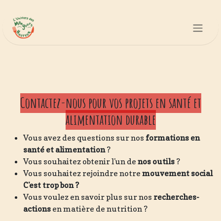
Se rendre au contenu
Contactez-nous pour vos projets en santé et
alimentation durable
Vous avez des questions sur nos
formations en
santé et alimentation
?
Vous souhaitez obtenir l'un de
nos outils
?
Vous souhaitez rejoindre notre
mouvement social
C'est trop bon ?
Vous voulez en savoir plus sur nos
recherches-
actions
en matière de nutrition ?